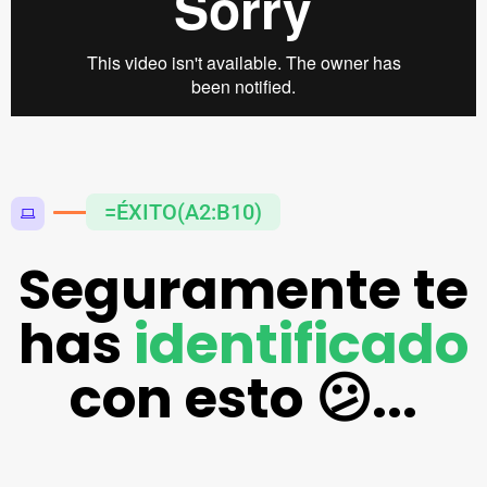
=ÉXITO(A2:B10)
Seguramente te
has
identificado
con esto 😕...