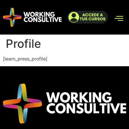
Profile
[learn_press_profile]