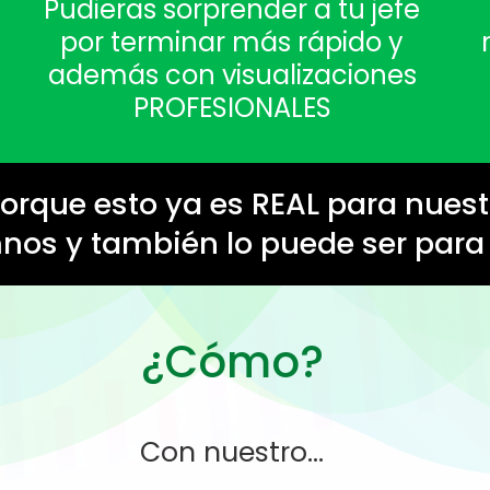
Pudieras sorprender a tu jefe
por terminar más rápido y
además con visualizaciones
PROFESIONALES
porque esto ya es REAL para nues
nos y también lo puede ser para t
¿Cómo?
Con nuestro...