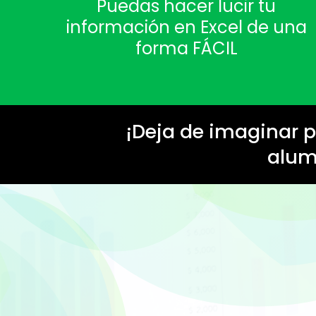
Puedas hacer lucir tu
información en Excel de una
forma FÁCIL
¡Deja de imaginar 
alum