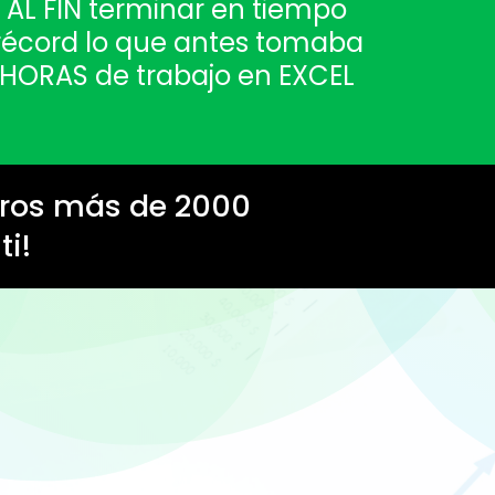
AL FIN terminar en tiempo
récord lo que antes tomaba
HORAS de trabajo en EXCEL
tros más de 2000
i!