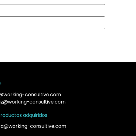
s
@working-consultive.com
ruiz@working-consultive.com
roductos adquiridos
ra@working-consultive.com