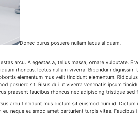
Donec purus posuere nullam lacus aliquam.
tas arcu. A egestas a, tellus massa, ornare vulputate. Era
liquam rhoncus, lectus nullam viverra. Bibendum dignissim
bortis elementum mus velit tincidunt elementum. Ridiculus eu
od posuere sit. Risus dui ut viverra venenatis ipsum tincidu
s praesent faucibus rhoncus nec adipiscing tristique sed fac
rsus arcu tincidunt mus dictum sit euismod cum id. Dictum 
 eu neque euismod amet parturient turpis vitae. Faucibus i