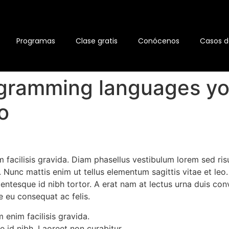
Programas
Clase gratis
Conócenos
Casos d
rogramming languages y
o
facilisis gravida. Diam phasellus vestibulum lorem sed risu
 Nunc mattis enim ut tellus elementum sagittis vitae et leo
tesque id nibh tortor. A erat nam at lectus urna duis conval
eu consequat ac felis.
enim facilisis gravida.
 id nibh. Laoreet non curabitur