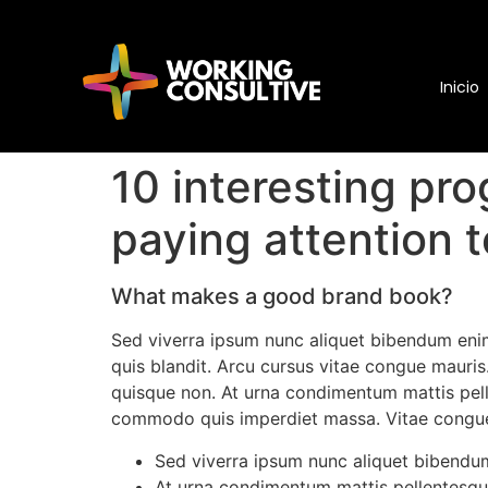
Inicio
10 interesting p
paying attention t
What makes a good brand book?
Sed viverra ipsum nunc aliquet bibendum enim 
quis blandit. Arcu cursus vitae congue mauris.
quisque non. At urna condimentum mattis pellen
commodo quis imperdiet massa. Vitae congue 
Sed viverra ipsum nunc aliquet bibendum 
At urna condimentum mattis pellentesque