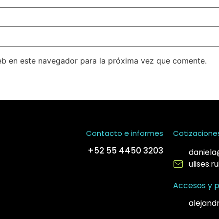
eb en este navegador para la próxima vez que comente.
Contacto e informes
Cotizacione
+52 55 4450 3203
daniela
ulises.
Accesos y p
alejand