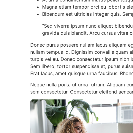
Magna etiam tempor orci eu lobortis e
Bibendum est ultricies integer quis. Semp
“Sed viverra ipsum nunc aliquet bibendum
gravida quis blandit. Arcu cursus vitae 
Donec purus posuere nullam lacus aliquam eges
nullam tempus id. Dignissim convallis quam a
turpis vel eu. Donec consectetur ipsum nibh lo
Sem libero, tortor suspendisse et, purus euism
Erat lacus, amet quisque urna faucibus. Rhoncu
Neque nulla porta ut urna rutrum. Aliquam cu
sem consectetur. Consectetur eleifend aenean