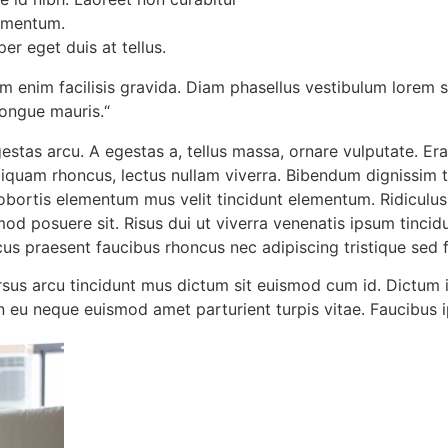
lementum.
er eget duis at tellus.
 enim facilisis gravida. Diam phasellus vestibulum lorem se
congue mauris.“
tas arcu. A egestas a, tellus massa, ornare vulputate. Era
liquam rhoncus, lectus nullam viverra. Bibendum dignissim
bortis elementum mus velit tincidunt elementum. Ridiculus eu
od posuere sit. Risus dui ut viverra venenatis ipsum tincidu
s praesent faucibus rhoncus nec adipiscing tristique sed fac
rsus arcu tincidunt mus dictum sit euismod cum id. Dictum 
 eu neque euismod amet parturient turpis vitae. Faucibus i