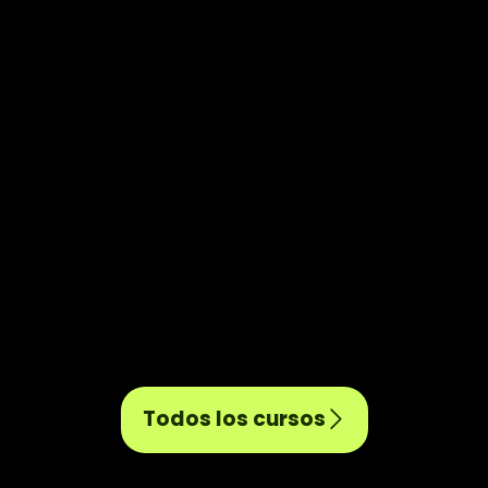
Máster en tablas dinámicas
Este es el único curso que necesitas para dominar el
tema de tablas dinámicas en Excel. Working Consultive
es una...
Quiero saber más
Todos los cursos