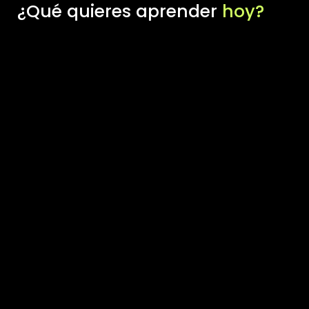
¿Qué quieres aprender
hoy?
Dashboard Máster
Dashboard Máster es un programa que te volverá un
experto en diseño, creación y edición de Dashboards en
las principales...